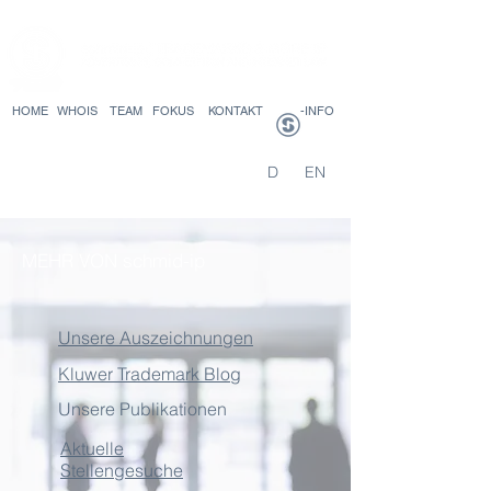
HOME
WHOIS
TEAM
FOKUS
KONTAKT
-INFO
D
EN
MEHR VON schmid-ip
Unsere Auszeichnungen
Kluwer Trademark Blog
Unsere Publikationen
Aktuelle
Stellengesuche